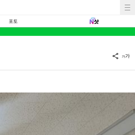
포토
가
가