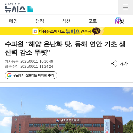
메인
랭킹
섹션
포토
수과원 "해양 온난화 탓, 동해 연안 기초 생
산력 감소 뚜렷"
기사등록
2025/06/11 10:10:49
가
가
최종수정
2025/06/11 11:24:24
구글에서 선호하는 매체로 추가