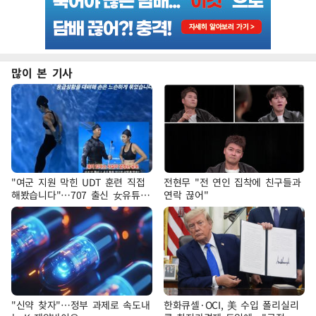
많이 본 기사
"여군 지원 막힌 UDT 훈련 직접
전현무 "전 연인 집착에 친구들과
해봤습니다"…707 출신 女유튜버
연락 끊어"
'완벽 소화'
"신약 찾자"…정부 과제로 속도내
한화큐셀·OCI, 美 수입 폴리실리