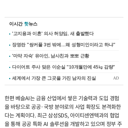
이시간
핫
뉴스
'고지용과 이혼' 의사 허양임, 새 출발했다
장영란 "쌍커풀 3번 밖에…왜 성형미인이라고 하냐"
'마약 자숙' 유아인, 남사친과 뽀뽀 근황
다이어트 주사 맞은 이순실 "10개월만에 45㎏ 감량"
한편 베슬AI는 금융 산업에서 쌓은 기술력과 도입 경험
을 바탕으로 공공·국방 분야로의 사업 확장도 본격화한
다는 계획이다. 최근 삼성SDS, 아이티센엔텍과의 협업
을 통해 공공 특화 AI 솔루션을 개발하고 있으며 정부 주