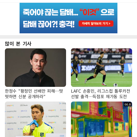
많이 본 기사
한정수 "황정민 선배만 피해…떳
LAFC 손흥민, 리그스컵 톨루카전
떳하면 신분 공개하라"
선발 출격…득점포 재가동 도전