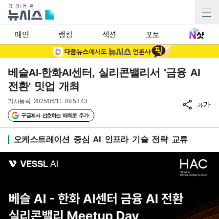
메인
랭킹
섹션
포토
베슬AI-한화AI센터, 실리콘밸리서 '금융 AI
전환' 밋업 개최
기사등록
2025/06/11 09:53:43
가
가
구글에서 선호하는 매체로 추가
오케스트레이션 중심 AI 인프라 기술 전략 교류