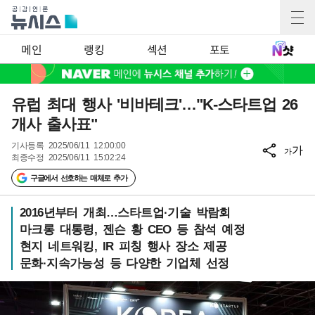
메인
랭킹
섹션
포토
유럽 최대 행사 '비바테크'…"K-스타트업 26
개사 출사표"
기사등록
2025/06/11 12:00:00
가
가
최종수정
2025/06/11 15:02:24
구글에서 선호하는 매체로 추가
2016년부터 개최…스타트업·기술 박람회
마크롱 대통령, 젠슨 황 CEO 등 참석 예정
현지 네트워킹, IR 피칭 행사 장소 제공
문화·지속가능성 등 다양한 기업체 선정