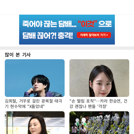
많이 본 기사
김희철, 거꾸로 걸린 광복절 태극
"손 떨림 포착"…카라 한승연, 건
기 현수막에 "X돌았네"
강 괜찮나 팬들 '걱정'