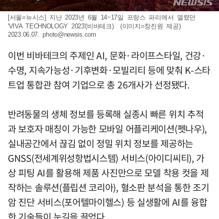
[서울=뉴시스] 지난 2023년 6월 14~17일 프랑스 파리에서 열렸던
'VIVA TECHNOLOGY 2023'(비바테크) (이미지=창진원 제공)
2023.06.07.
photo@newsis.com
이번 비바테크의 주제인 AI, 문화·라이프스타일, 건강·
수명, 지속가능성·기후변화·모빌리티 등에 맞춰 K-스타
트업 통합관 참여 기업으로 총 26개사가 선정됐다.
반려동물의 생체 정보를 등록해 실종시 빠른 위치 추적
과 보호자 매칭이 가능한 모바일 어플리케이션(펫나우),
실내공간에서 끊김 없이 정밀 위치 정보를 제공하는
GNSS(전세계위성항법시스템) 서비스(아이디씨티), 가
상 피팅 AI를 활용해 제품 사진만으로 모델 착용 컷을 제
작하는 솔루션(플립션 코리아), 혈소판 분석을 통한 조기
암 진단 서비스(포어텔마이헬스) 등 실생활에 AI를 융합
한 기술들이 눈길을 끌었다.