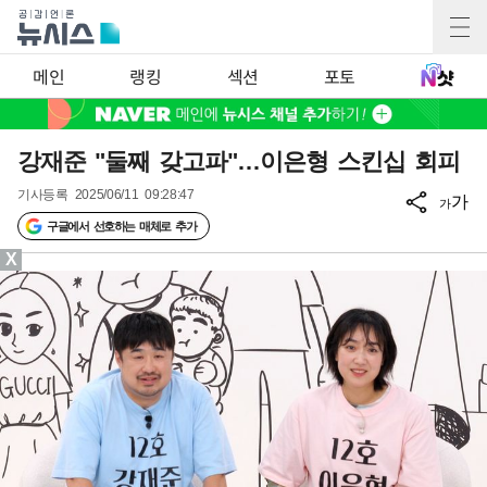
메인
랭킹
섹션
포토
강재준 "둘째 갖고파"…이은형 스킨십 회피
기사등록
2025/06/11 09:28:47
가
가
구글에서 선호하는 매체로 추가
X