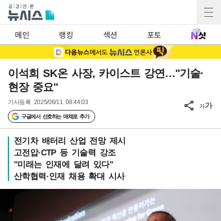
메인
랭킹
섹션
포토
이석희 SK온 사장, 카이스트 강연…"기술·
현장 중요"
기사등록
2025/06/11 08:44:03
가
가
구글에서 선호하는 매체로 추가
전기차 배터리 산업 전망 제시
고전압·CTP 등 기술력 강조
"미래는 인재에 달려 있다"
산학협력·인재 채용 확대 시사