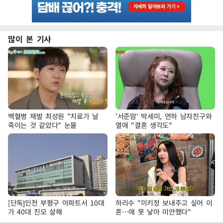
많이 본 기사
백혈병 재발 최성원 "치료가 날
'서준맘' 박세미, 연하 남자친구와
죽이는 것 같았다" 눈물
열애 "결혼 생각도"
[단독]인천 부평구 아파트서 10대
하리수 "미키정 보내주고 싶어 이
가 40대 친모 살해
혼…애 못 낳아 미안했다"