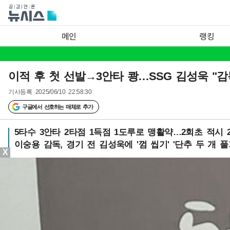
메인
랭킹
이적 후 첫 선발→3안타 쾅…SSG 김성욱 "
기사등록
2025/06/10 22:58:30
구글에서 선호하는 매체로 추가
5타수 3안타 2타점 1득점 1도루로 맹활약…2회초 적시 
이숭용 감독, 경기 전 김성욱에 '껌 씹기' '단추 두 개 풀
X