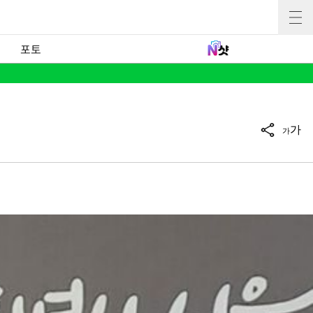
포토
가
가