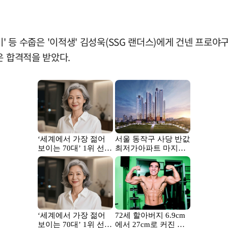
풀기' 등 수줍은 '이적생' 김성욱(SSG 랜더스)에게 건넨 프로
은 합격적을 받았다.