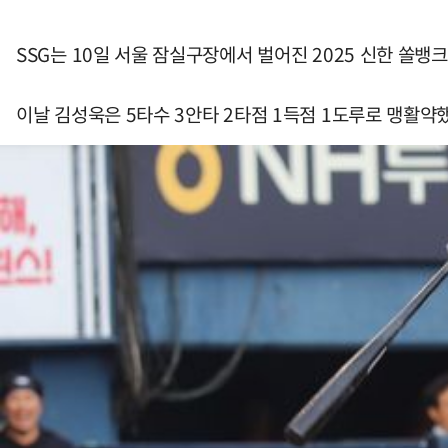
SSG는 10일 서울 잠실구장에서 벌어진 2025 신한 쏠뱅크
이날 김성욱은 5타수 3안타 2타점 1득점 1도루로 맹활약했