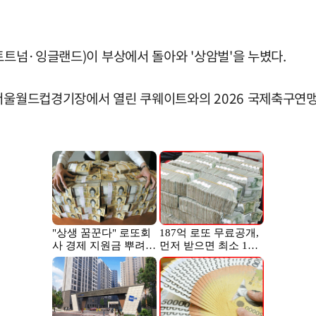
토트넘·잉글랜드)이 부상에서 돌아와 '상암벌'을 누볐다.
울월드컵경기장에서 열린 쿠웨이트와의 2026 국제축구연맹(FI