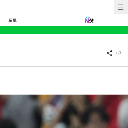
포토
가
가