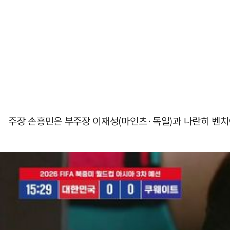
주장 손흥민은 부주장 이재성(마인츠·독일)과 나란히 벤치