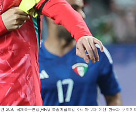
린 2026 국제축구연맹(FIFA) 북중미월드컵 아시아 3차 예선 한국과 쿠웨