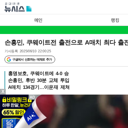
메인
랭킹
손흥민, 쿠웨이트전 출전으로 A매치 최다 출전
기사등록
2025/06/10 22:00:25
구글에서 선호하는 매체로 추가
홍명보호, 쿠웨이트에 4-0 승
손흥민, 후반 30분 교체 투입
A매치 134경기…이운재 제쳐
X