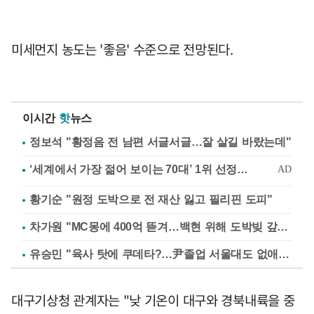
미세먼지 농도는 '좋음' 수준으로 전망된다.
이시간
핫
뉴스
정보석 "황정음 전 남편 서글서글…잘 살길 바랐는데"
황기순 "원정 도박으로 전 재산 잃고 필리핀 도피"
차가원 "MC몽에 400억 뜯겨…백현 위해 도박빚 갚아줘"
유승민 "육사 탓에 쿠데타?…尹졸업 서울대도 없애나"
대구기상청 관계자는 "낮 기온이 대구와 경북내륙을 중