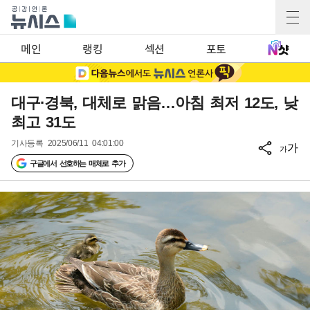
메인
랭킹
섹션
포토
대구·경북, 대체로 맑음…아침 최저 12도, 낮
최고 31도
기사등록
2025/06/11 04:01:00
가
가
구글에서 선호하는 매체로 추가