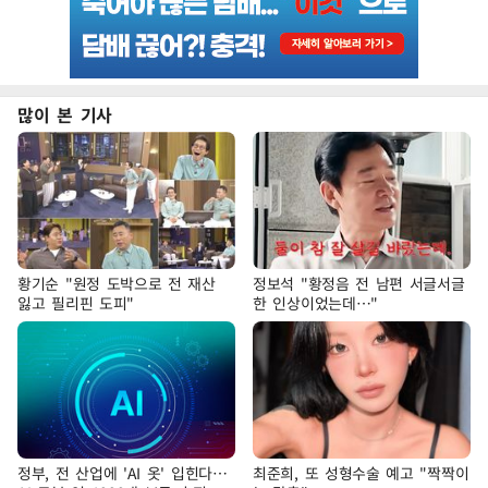
많이 본 기사
황기순 "원정 도박으로 전 재산
정보석 "황정음 전 남편 서글서글
잃고 필리핀 도피"
한 인상이었는데…"
정부, 전 산업에 'AI 옷' 입힌다…
최준희, 또 성형수술 예고 "짝짝이