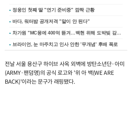
정웅인 첫째 딸 "연기 준비중" 깜짝 근황
바다, 워터밤 공개저격 "말이 안 된다"
차가원 "MC몽에 400억 뜯겨…백현 위해 도박빚 갚아줘"
브라이언, 눈 마주치고 인사 안한 '무개념' 후배 폭로
전날 서울 용산구 하이브 사옥 외벽에 방탄소년단·아미
(ARMY·팬덤명)의 공식 로고와 '위 아 백(WE ARE
BACK)'이라는 문구가 래핑됐다.