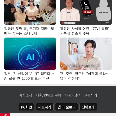
정웅인 첫째 딸, 연기자 지망…또
황정민 사생활 논란, '77번 통화'
배우 꿈꾸는 스타 2세
기록에 법조계 주목
정부, 전 산업에 'AI 옷' 입힌다…
'첫 주연' 정준원 "심판대 올라…
AI 로봇 연 1000대 보급 추진
많이 걱정돼"
회사소개
제휴/컨텐츠 판매
약관·정책
고충처리
PC화면
제보하기
앱 다운로드
맨위로↑
광