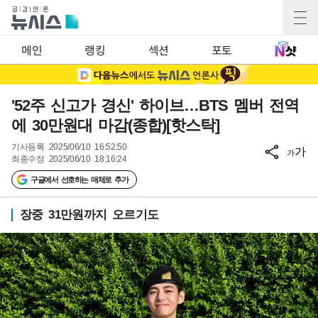
메인
랭킹
섹션
포토
'52주 신고가 경신' 하이브…BTS 멤버 전역
에 30만원대 마감(종합)[핫스탁]
기사등록
2025/06/10 16:52:50
가
가
최종수정
2025/06/10 18:16:24
구글에서 선호하는 매체로 추가
장중 31만원까지 오르기도