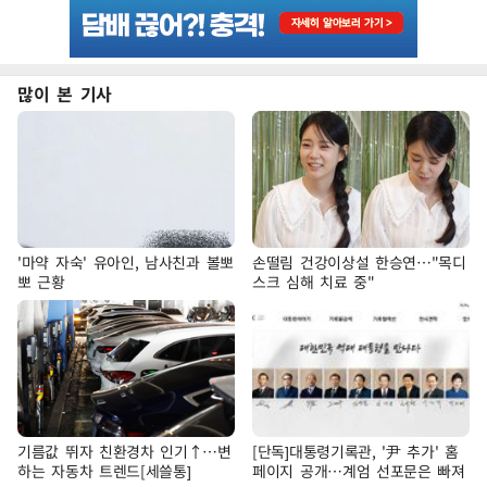
많이 본 기사
'마약 자숙' 유아인, 남사친과 볼뽀
손떨림 건강이상설 한승연…"목디
뽀 근황
스크 심해 치료 중"
기름값 뛰자 친환경차 인기↑…변
[단독]대통령기록관, '尹 추가' 홈
하는 자동차 트렌드[세쓸통]
페이지 공개…계엄 선포문은 빠져