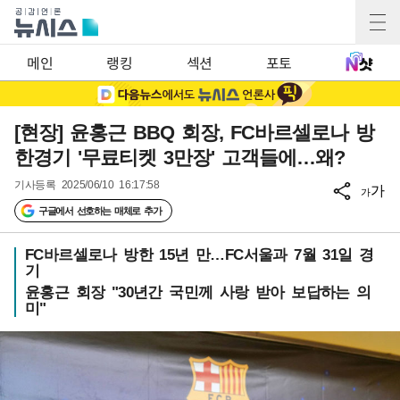
메인
랭킹
섹션
포토
[현장] 윤홍근 BBQ 회장, FC바르셀로나 방
한경기 '무료티켓 3만장' 고객들에…왜?
기사등록
2025/06/10 16:17:58
가
가
구글에서 선호하는 매체로 추가
FC바르셀로나 방한 15년 만…FC서울과 7월 31일 경
기
윤홍근 회장 "30년간 국민께 사랑 받아 보답하는 의
미"