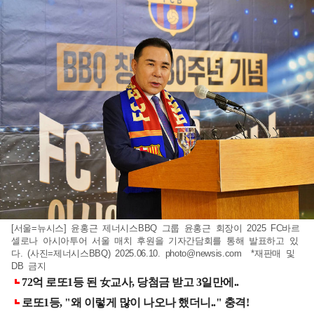
[서울=뉴시스] 윤홍근 제너시스BBQ 그룹 윤홍근 회장이 2025 FC바르
셀로나 아시아투어 서울 매치 후원을 기자간담회를 통해 발표하고 있
다. (사진=제너시스BBQ) 2025.06.10.
photo@newsis.com
*재판매 및
DB 금지