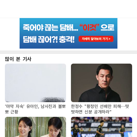
많이 본 기사
'마약 자숙' 유아인, 남사친과 볼뽀
한정수 "황정민 선배만 피해…떳
뽀 근황
떳하면 신분 공개하라"