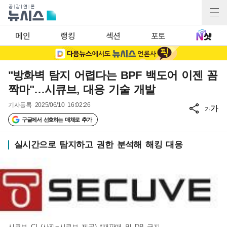
메인
랭킹
섹션
포토
"방화벽 탐지 어렵다는 BPF 백도어 이젠 꼼
짝마"…시큐브, 대응 기술 개발
기사등록
2025/06/10 16:02:26
가
가
구글에서 선호하는 매체로 추가
실시간으로 탐지하고 권한 분석해 해킹 대응
시큐브 CI (사진=시큐브 제공) *재판매 및 DB 금지