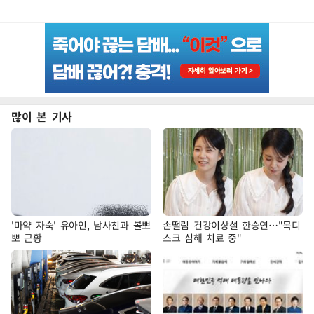
많이 본 기사
'마약 자숙' 유아인, 남사친과 볼뽀
손떨림 건강이상설 한승연…"목디
뽀 근황
스크 심해 치료 중"