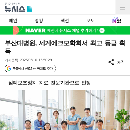
메인
랭킹
섹션
포토
부산대병원, 세계에크모학회서 최고 등급 획
득
기사등록
2025/06/10 15:50:29
가
가
구글에서 선호하는 매체로 추가
심폐보조장치 치료 전문기관으로 인정