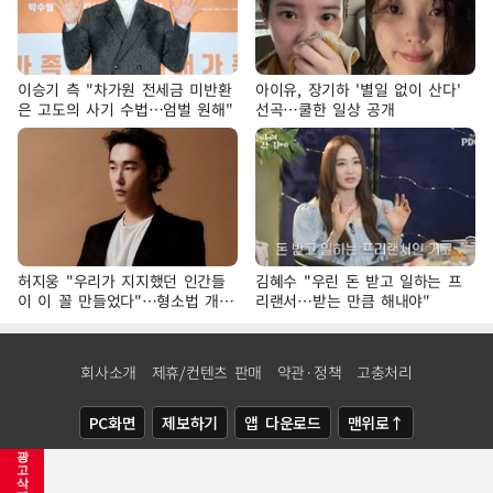
이승기 측 "차가원 전세금 미반환
아이유, 장기하 '별일 없이 산다'
은 고도의 사기 수법…엄벌 원해"
선곡…쿨한 일상 공개
허지웅 "우리가 지지했던 인간들
김혜수 "우린 돈 받고 일하는 프
이 이 꼴 만들었다"…형소법 개정
리랜서…받는 만큼 해내야"
에 격한 반응
회사소개
제휴/컨텐츠 판매
약관·정책
고충처리
PC화면
제보하기
앱 다운로드
맨위로↑
광
COPYRIGHTⓒ
NEWSIS
ALL RIGHTS RESERVED.
고
삭