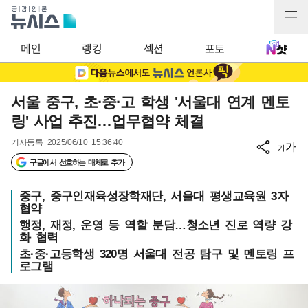
메인
랭킹
섹션
포토
서울 중구, 초·중·고 학생 '서울대 연계 멘토
링' 사업 추진…업무협약 체결
기사등록
2025/06/10 15:36:40
가
가
구글에서 선호하는 매체로 추가
중구, 중구인재육성장학재단, 서울대 평생교육원 3자
협약
행정, 재정, 운영 등 역할 분담…청소년 진로 역량 강
화 협력
초·중·고등학생 320명 서울대 전공 탐구 및 멘토링 프
로그램