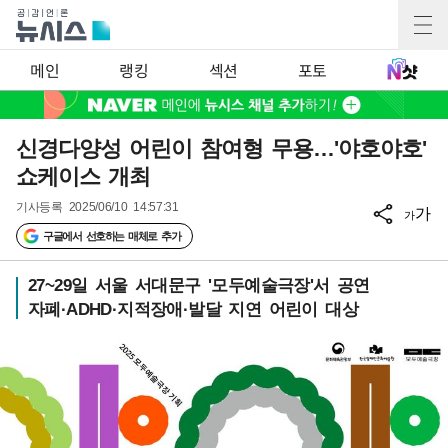
메인
랭킹
섹션
포토
신경다양성 어린이 참여형 무용…'야호야호'
쇼케이스 개최
기사등록
2025/06/10 14:57:31
가
가
구글에서 선호하는 매체로 추가
27~29일 서울 서대문구 '모두예술극장'서 공연
자폐·ADHD·지적장애·발달 지연 어린이 대상