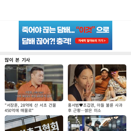
많이 본 기사
"서장훈, 28억에 산 서초 건물
홍서범♥조갑경, 아들 불륜 사과
450억에 매물로"
후 근황…밝은 미소