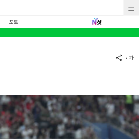
포토
가
가