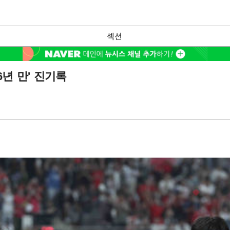
섹션
6년 만' 진기록