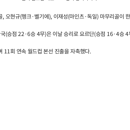
골, 오현규(헹크·벨기에), 이재성(마인츠·독일) 마무리골이 
국(승점 22·6승 4무)은 이날 승리로 요르단(승점 16·4승 
11회 연속 월드컵 본선 진출을 자축했다.