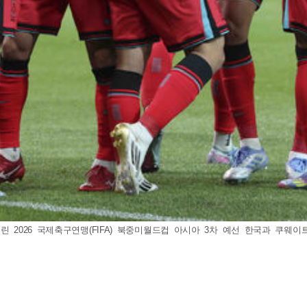
린 2026 국제축구연맹(FIFA) 북중미월드컵 아시아 3차 예선 한국과 쿠웨