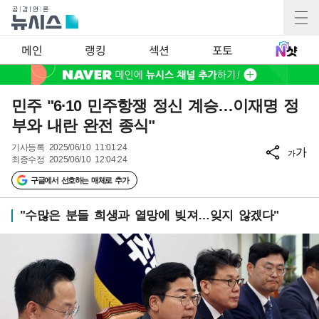
메인
랭킹
섹션
포토
민주 "6·10 민주항쟁 정신 계승…이재명 정
부와 내란 완전 종식"
기사등록
2025/06/10 11:01:24
가
가
최종수정
2025/06/10 12:04:24
구글에서 선호하는 매체로 추가
"수많은 분들 희생과 열망에 빚져…잊지 않겠다"