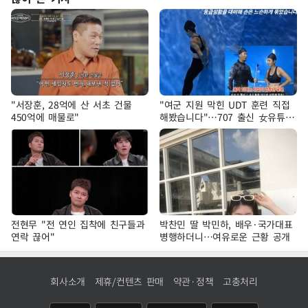
"서장훈, 28억에 산 서초 건물
"여군 지원 막힌 UDT 훈련 직접
450억에 매물로"
해봤습니다"…707 출신 女유튜버
'완벽 소화'
전현무 "전 연인 집착에 친구들과
박찬민 딸 박민하, 배우·국가대표
연락 끊어"
병행하더니…여유로운 근황 공개
회사소개
제휴/컨텐츠 판매
약관·정책
고충처리