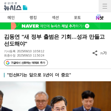
메인
랭킹
섹션
포토
김동연 "새 정부 출범은 기회…성과 만들고
선도해야"
기사등록
2025/06/10 10:58:12
가
가
최종수정
2025/06/10 11:50:24
구글에서 선호하는 매체로 추가
"민선8기는 앞으로 1년이 더 중요"