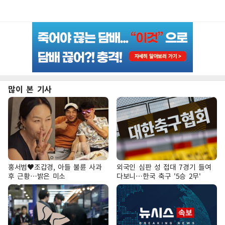
많이 본 기사
홍서범♥조갑경, 아들 불륜 사과
외국인 심판 성 접대 7경기 들여
후 근황…밝은 미소
다보니…한국 축구 '5승 2무'