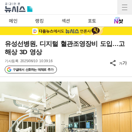
메인
랭킹
섹션
포토
유성선병원, 디지털 혈관조영장비 도입…고
해상 3D 영상
기사등록
2025/06/10 10:39:16
가
가
구글에서 선호하는 매체로 추가