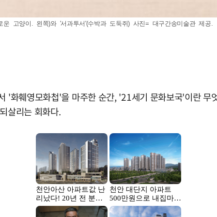
로운 고양이. 왼쪽)와 '서과투서'(수박과 도둑쥐) 사진= 대구간송미술관 제공.
서 '화훼영모화첩'을 마주한 순간, '21세기 문화보국'이란 무
 되살리는 회화다.