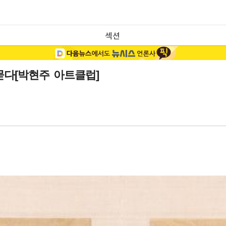
섹션
묻다[박현주 아트클럽]