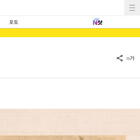
포토
가
가