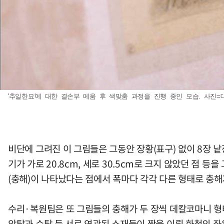
'추일한묘'에 대한 결손부 메움 후 색맞춤 과정을 진행 중인 모습. 사진=
비단에 그려진 이 그림들은 그동안 장황(표구) 없이 8장 
기가 가로 20.8cm, 세로 30.5cm로 크지 않았던 점
(충해)이 나타났다는 점에서 폭마다 각각 다른 형태로 충
수리·복원팀은 또 그림들의 충해가 두 장씩 데칼코마니 형
암탉과 수탉 등 서로 연관된 소재들이 짝을 이뤄 화첩의 