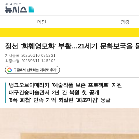
메인
랭킹
정선 '화훼영모화' 부활…21세기 문화보국을 
기사등록
2025/06/10 09:52:21
최종수정
2025/06/11 14:52:02
구글에서 선호하는 매체로 추가
뱅크오브아메리카 '예술작품 보존 프로젝트' 지원
대구간송미술관서 2년 간 복원 첫 공개
'8폭 화첩' 민족 기억 되살린 '화조미감' 뭉클