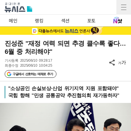
메인
랭킹
섹션
포토
진성준 "재정 여력 되면 추경 클수록 좋다…
6월 중 처리해야"
기사등록
2025/06/10 09:28:17
가
가
최종수정
2025/06/10 10:04:25
구글에서 선호하는 매체로 추가
"소상공인 손실보상·산업 위기지역 지원 포함돼야"
국힘 향해 "민생 공통공약 추진협의회 재가동하자"