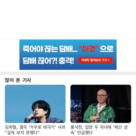
많이 본 기사
김희철, 결국 '거꾸로 태극기' 사과
홍석천, 입양 두 자녀에 '재산 상
"깊게 보지 못했다"
속' 언급했다