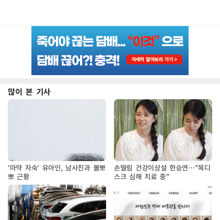
많이 본 기사
'마약 자숙' 유아인, 남사친과 볼뽀
손떨림 건강이상설 한승연…"목디
뽀 근황
스크 심해 치료 중"