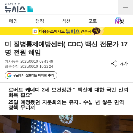
메인
랭킹
섹션
포토
미 질병통제예방센터( CDC) 백신 전문가 17
명 전원 해임
기사등록
2025/06/10 09:43:49
가
가
최종수정
2025/06/10 10:22:24
구글에서 선호하는 매체로 추가
로버트 케네디 2세 보건장관 " 백신에 대한 국민 신뢰
회복 필요"
25일 예정됐던 자문회의는 유지.. 수십 년 쌓은 면역
정책 무너져