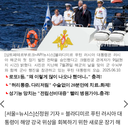
[상트페테르부르크=AP/뉴시스]블라디미르 푸틴 러시아 대통령은 러시
아 해군의 첫 장기 발전 전략을 승인했다고 크렘린궁 관계자가 9일(현
지 시간) 밝혔다. 사진은 지난해 7월28일 해군의 날을 맞아 군 수뇌부
와 함꼐 군사 행진을 참관하고 있는 푸틴 대통령의 모습. 2025.06.10.
[서울=뉴시스]신정원 기자 = 블라디미르 푸틴 러시아 대
통령이 해양 강국 위상을 회복하기 위한 새로운 장기 해