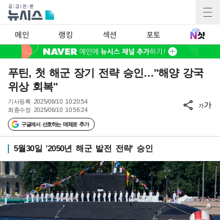
메인
랭킹
섹션
포토
푸틴, 첫 해군 장기 전략 승인…"해양 강국
위상 회복"
기사등록
2025/06/10 10:20:54
가
가
최종수정
2025/06/10 10:56:24
구글에서 선호하는 매체로 추가
5월30일 '2050년 해군 발전 전략' 승인