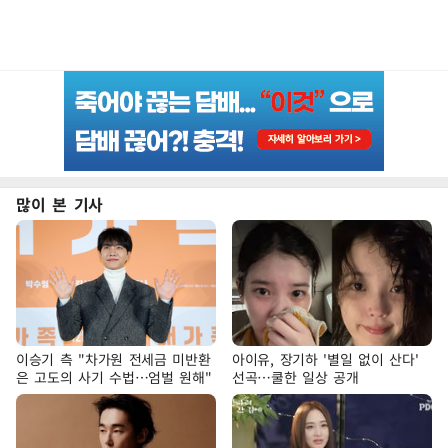
많이 본 기사
이승기 측 "차가원 전세금 미반환
아이유, 장기하 '별일 없이 산다'
은 고도의 사기 수법…엄벌 원해"
선곡…쿨한 일상 공개