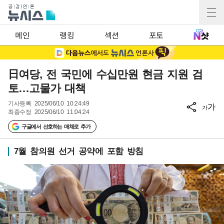
메인
랭킹
섹션
포토
日여당, 전 국민에 수십만원 현금 지원 검
토…고물가 대책
기사등록
2025/06/10 10:24:49
가
가
최종수정
2025/06/10 11:04:24
구글에서 선호하는 매체로 추가
7월 참의원 선거 공약에 포함 방침