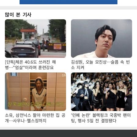
많이 본 기사
[단독]체온 40.6도 쓰러진 해
김성원, 오늘 모친상…슬픔 속 빈
병…"엄살"이라며 훈련강요
소 지켜
소유, 삼전닉스 팔아 마련한 집 공
'민폐 논란' 블랙핑크 국중박 팬미
개…사우나·헬스장까지
팅, 행사 5일 전 결정됐다