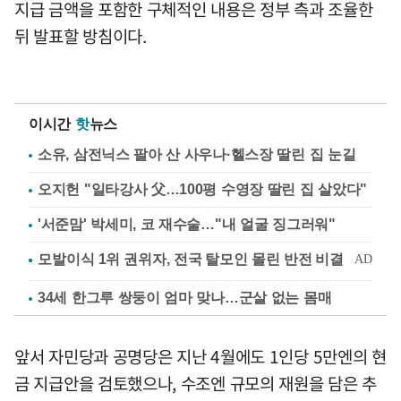
지급 금액을 포함한 구체적인 내용은 정부 측과 조율한
뒤 발표할 방침이다.
이시간
핫
뉴스
소유, 삼전닉스 팔아 산 사우나·헬스장 딸린 집 눈길
오지헌 "일타강사 父…100평 수영장 딸린 집 살았다"
'서준맘' 박세미, 코 재수술…"내 얼굴 징그러워"
34세 한그루 쌍둥이 엄마 맞나…군살 없는 몸매
앞서 자민당과 공명당은 지난 4월에도 1인당 5만엔의 현
금 지급안을 검토했으나, 수조엔 규모의 재원을 담은 추