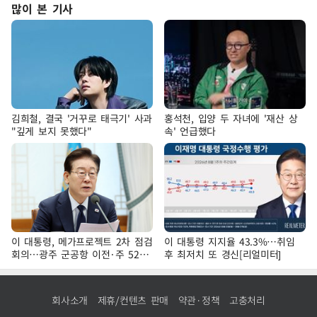
많이 본 기사
김희철, 결국 '거꾸로 태극기' 사과
홍석천, 입양 두 자녀에 '재산 상
"깊게 보지 못했다"
속' 언급했다
이 대통령, 메가프로젝트 2차 점검
이 대통령 지지율 43.3%…취임
회의…광주 군공항 이전·주 52시
후 최저치 또 경신[리얼미터]
간 예외 등 논의
회사소개
제휴/컨텐츠 판매
약관·정책
고충처리