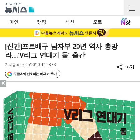
메인
랭킹
섹션
포토
[신간]프로배구 남자부 20년 역사 총망
라…'V리그 연대기 둘' 출간
기사등록
2025/06/10 11:08:33
가
가
구글에서 선호하는 매체로 추가
X