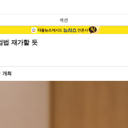
섹션
검법 재가할 듯
 개최