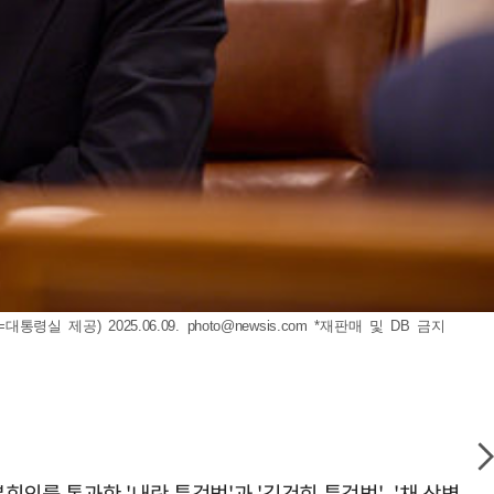
실 제공) 2025.06.09.
photo@newsis.com
*재판매 및 DB 금지
의를 통과한 '내란 특검법'과 '김건희 특검법', '채 상병