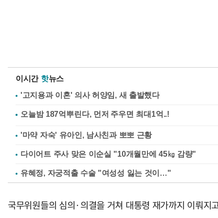
이시간
핫
뉴스
'고지용과 이혼' 의사 허양임, 새 출발했다
'마약 자숙' 유아인, 남사친과 뽀뽀 근황
다이어트 주사 맞은 이순실 "10개월만에 45㎏ 감량"
유혜정, 자궁적출 수술 "여성성 잃는 것이…"
국무위원들의 심의·의결을 거쳐 대통령 재가까지 이뤄지고 