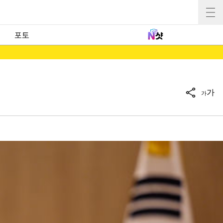
포토
가
가