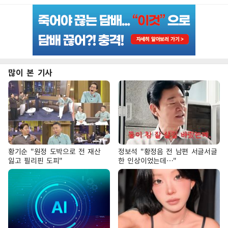
많이 본 기사
황기순 "원정 도박으로 전 재산
정보석 "황정음 전 남편 서글서글
잃고 필리핀 도피"
한 인상이었는데…"