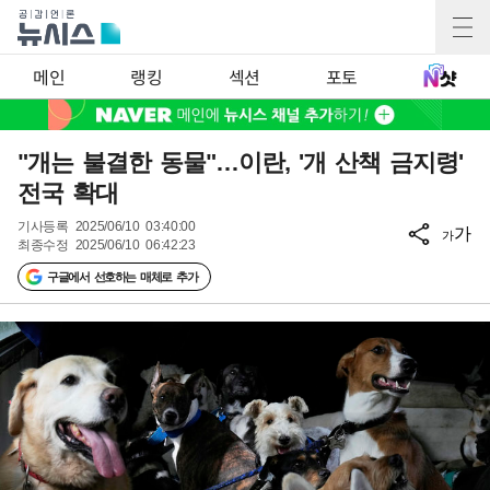
메인
랭킹
섹션
포토
"개는 불결한 동물"…이란, '개 산책 금지령'
전국 확대
기사등록
2025/06/10 03:40:00
가
가
최종수정
2025/06/10 06:42:23
구글에서 선호하는 매체로 추가