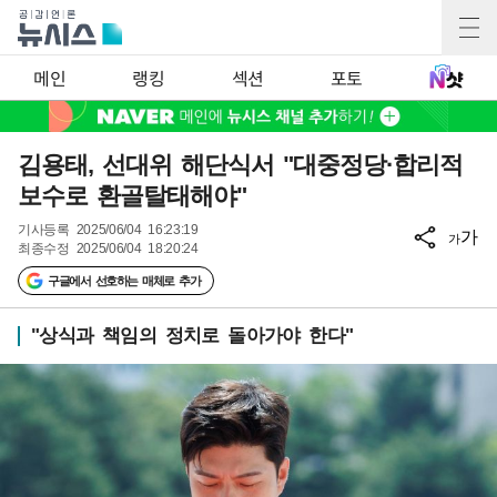
메인
랭킹
섹션
포토
김용태, 선대위 해단식서 "대중정당·합리적
보수로 환골탈태해야"
기사등록
2025/06/04 16:23:19
가
가
최종수정
2025/06/04 18:20:24
구글에서 선호하는 매체로 추가
"상식과 책임의 정치로 돌아가야 한다"