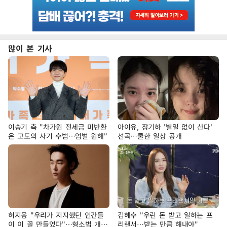
많이 본 기사
이승기 측 "차가원 전세금 미반환
아이유, 장기하 '별일 없이 산다'
은 고도의 사기 수법…엄벌 원해"
선곡…쿨한 일상 공개
허지웅 "우리가 지지했던 인간들
김혜수 "우린 돈 받고 일하는 프
이 이 꼴 만들었다"…형소법 개정
리랜서…받는 만큼 해내야"