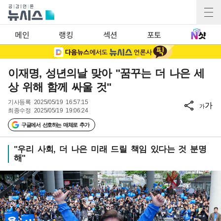
메인
랭킹
섹션
포토
이재명, 성년의날 맞아 "꿈꾸는 더 나은 세
상 위해 함께 싸울 것"
기사등록
2025/05/19 16:57:15
가
가
최종수정
2025/05/19 19:06:24
구글에서 선호하는 매체로 추가
"우리 사회, 더 나은 미래 드릴 책임 있다는 것 분명
해"