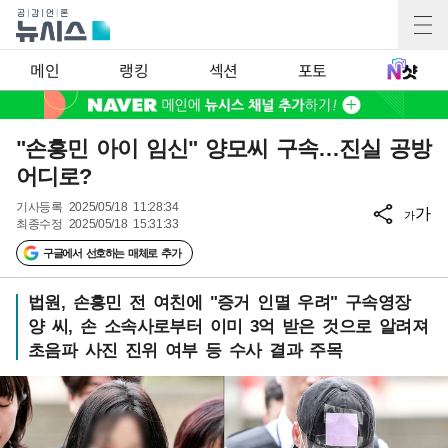
메인
랭킹
섹션
포토
"손흥민 아이 임신" 양모씨 구속…진실 공방
어디로?
기사등록
2025/05/18 11:28:34
가
가
최종수정
2025/05/18 15:31:33
구글에서 선호하는 매체로 추가
법원, 손흥민 전 여친에 "증거 인멸 우려" 구속영장
양 씨, 손 소속사로부터 이미 3억 받은 것으로 알려져
초음파 사진 진위 여부 등 수사 결과 주목