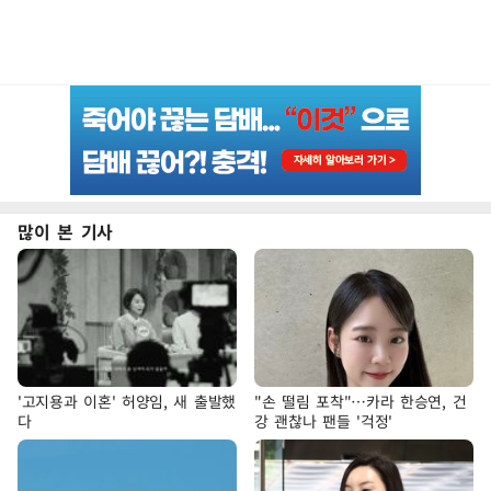
많이 본 기사
'고지용과 이혼' 허양임, 새 출발했
"손 떨림 포착"…카라 한승연, 건
다
강 괜찮나 팬들 '걱정'