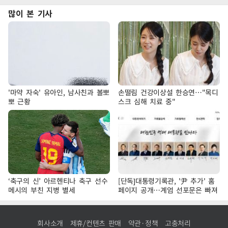
많이 본 기사
'마약 자숙' 유아인, 남사친과 볼뽀
손떨림 건강이상설 한승연…"목디
뽀 근황
스크 심해 치료 중"
‘축구의 신’ 아르헨티나 축구 선수
[단독]대통령기록관, '尹 추가' 홈
메시의 부친 지병 별세
페이지 공개…계엄 선포문은 빠져
회사소개
제휴/컨텐츠 판매
약관·정책
고충처리