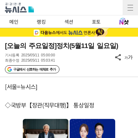
메인
랭킹
섹션
포토
[오늘의 주요일정]정치(5월11일 일요일)
기사등록
2025/05/11 05:00:00
가
가
최종수정
2025/05/11 05:03:41
구글에서 선호하는 매체로 추가
[서울=뉴시스]
◇국방부【장관(직무대행)】 통상일정