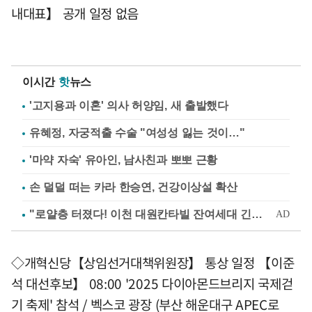
내대표】 공개 일정 없음
이시간
핫
뉴스
'고지용과 이혼' 의사 허양임, 새 출발했다
유혜정, 자궁적출 수술 "여성성 잃는 것이…"
'마약 자숙' 유아인, 남사친과 뽀뽀 근황
손 덜덜 떠는 카라 한승연, 건강이상설 확산
◇개혁신당【상임선거대책위원장】 통상 일정 【이준
석 대선후보】 08:00 '2025 다이아몬드브리지 국제걷
기 축제' 참석 / 벡스코 광장 (부산 해운대구 APEC로