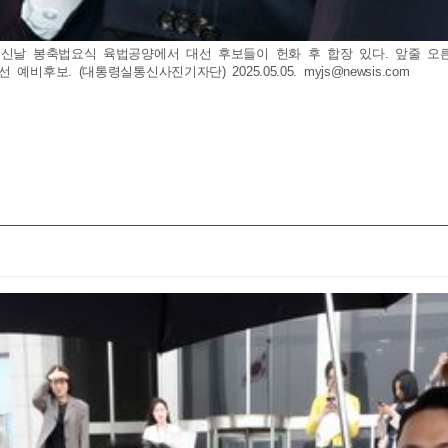
님오신날 봉축법요식 육법공양에서 대선 후보들이 헌화 후 합장 있다. 앞줄 오
예비후보. (대통령실통신사진기자단) 2025.05.05.
myjs@newsis.com