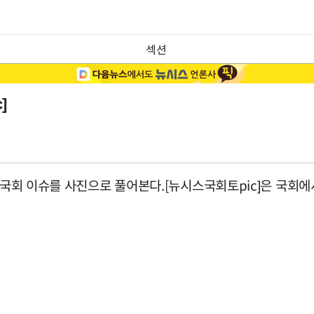
섹션
]
의 국회 이슈를 사진으로 풀어본다.[뉴시스국회토pic]은 국회