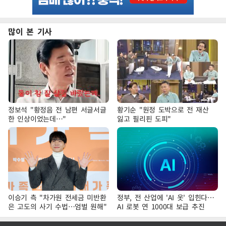
많이 본 기사
정보석 "황정음 전 남편 서글서글
황기순 "원정 도박으로 전 재산
한 인상이었는데…"
잃고 필리핀 도피"
이승기 측 "차가원 전세금 미반환
정부, 전 산업에 'AI 옷' 입힌다…
은 고도의 사기 수법…엄벌 원해"
AI 로봇 연 1000대 보급 추진