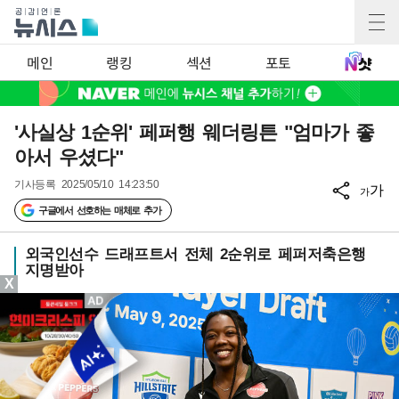
메인
랭킹
섹션
포토
'사실상 1순위' 페퍼행 웨더링튼 "엄마가 좋
아서 우셨다"
기사등록
2025/05/10 14:23:50
가
가
구글에서 선호하는 매체로 추가
외국인선수 드래프트서 전체 2순위로 페퍼저축은행
지명받아
X