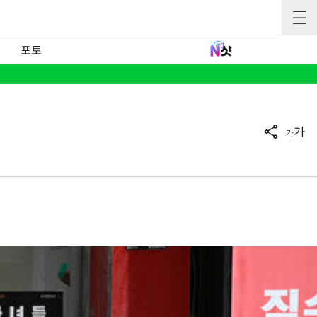
포토
가
가