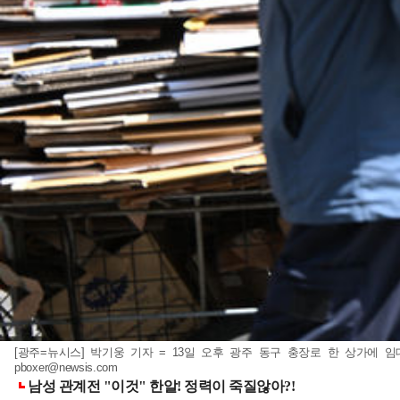
[광주=뉴시스] 박기웅 기자 = 13일 오후 광주 동구 충장로 한 상가에 임대
pboxer@newsis.com