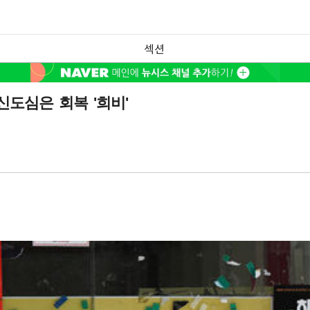
섹션
신도심은 회복 '희비'