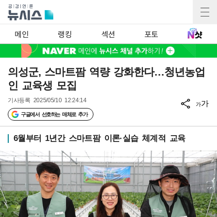
메인
랭킹
섹션
포토
의성군, 스마트팜 역량 강화한다…청년농업
인 교육생 모집
기사등록
2025/05/10 12:24:14
가
가
구글에서 선호하는 매체로 추가
6월부터 1년간 스마트팜 이론·실습 체계적 교육