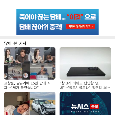
많이 본 기사
표창원, 남규리에 15년 만에 사
"창 3개 띄워도 답답함 없
과…"제가 틀렸습니다"
네"…'폴드8 울트라', 일주일 써보
니