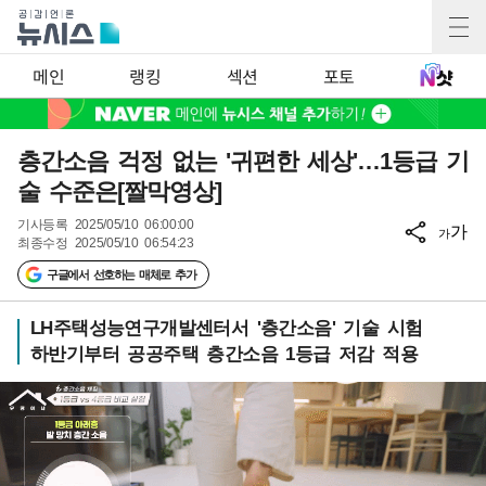
메인
랭킹
섹션
포토
층간소음 걱정 없는 '귀편한 세상'…1등급 기
술 수준은[짤막영상]
기사등록
2025/05/10 06:00:00
가
가
최종수정
2025/05/10 06:54:23
구글에서 선호하는 매체로 추가
LH주택성능연구개발센터서 '층간소음' 기술 시험
하반기부터 공공주택 층간소음 1등급 저감 적용