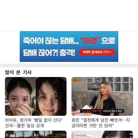
많이 본 기사
아이유, 장기하 '별일 없이 산다'
효린 "절친에게 남친 빼앗겨…지
선곡…쿨한 일상 공개
금이라면 가만 안 있어"