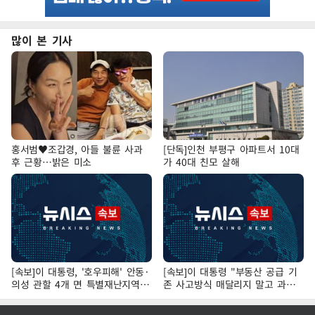
많이 본 기사
홍서범♥조갑경, 아들 불륜 사과
[단독]인천 부평구 아파트서 10대
후 근황…밝은 미소
가 40대 친모 살해
[속보]이 대통령, '호우피해' 안동·
[속보]이 대통령 "부동산 공급 기
의성 관할 4개 면 특별재난지역
존 사고방식 매달리지 말고 과감
선포
히 실천"