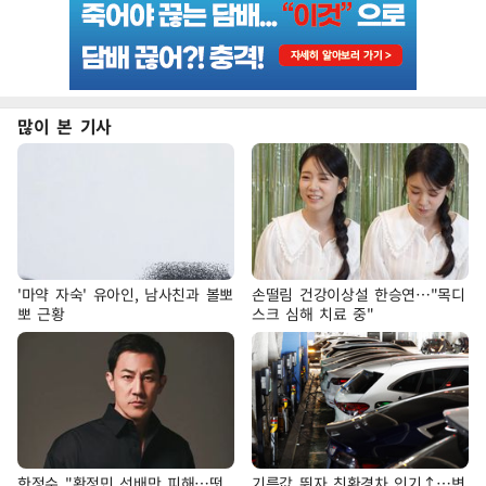
많이 본 기사
'마약 자숙' 유아인, 남사친과 볼뽀
손떨림 건강이상설 한승연…"목디
뽀 근황
스크 심해 치료 중"
한정수 "황정민 선배만 피해…떳
기름값 뛰자 친환경차 인기↑…변