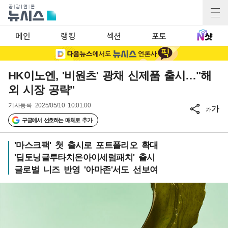
메인
랭킹
섹션
포토
HK이노엔, '비원츠' 광채 신제품 출시…"해
외 시장 공략"
기사등록
2025/05/10 10:01:00
가
가
구글에서 선호하는 매체로 추가
'마스크팩' 첫 출시로 포트폴리오 확대
'딥토닝글루타치온아이세럼패치' 출시
글로벌 니즈 반영 '아마존'서도 선보여