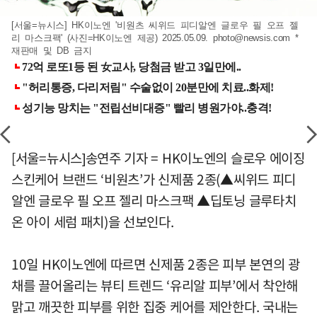
[서울=뉴시스] HK이노엔 '비원츠 씨위드 피디알엔 글로우 필 오프 젤
리 마스크팩' (사진=HK이노엔 제공) 2025.05.09.
photo@newsis.com
*
재판매 및 DB 금지
[서울=뉴시스]송연주 기자 = HK이노엔의 슬로우 에이징
스킨케어 브랜드 ‘비원츠’가 신제품 2종(▲씨위드 피디
알엔 글로우 필 오프 젤리 마스크팩 ▲딥토닝 글루타치
온 아이 세럼 패치)을 선보인다.
10일 HK이노엔에 따르면 신제품 2종은 피부 본연의 광
채를 끌어올리는 뷰티 트렌드 ‘유리알 피부’에서 착안해
맑고 깨끗한 피부를 위한 집중 케어를 제안한다. 국내는