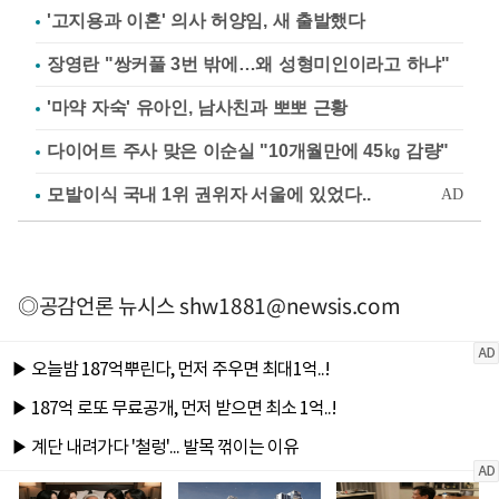
'고지용과 이혼' 의사 허양임, 새 출발했다
장영란 "쌍커풀 3번 밖에…왜 성형미인이라고 하냐"
'마약 자숙' 유아인, 남사친과 뽀뽀 근황
다이어트 주사 맞은 이순실 "10개월만에 45㎏ 감량"
◎공감언론 뉴시스
shw1881@newsis.com