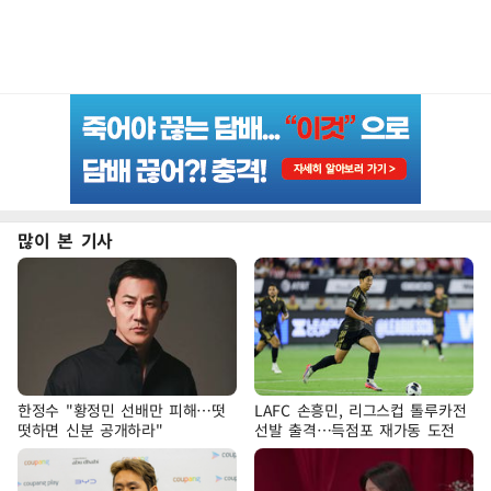
많이 본 기사
한정수 "황정민 선배만 피해…떳
LAFC 손흥민, 리그스컵 톨루카전
떳하면 신분 공개하라"
선발 출격…득점포 재가동 도전