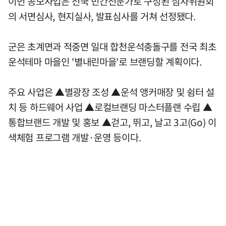
이번 공모사업은 전국 민간전문가로 구성된 심사위원회
의 서면심사, 현지실사, 발표심사를 거쳐 선정됐다.
군은 초계면과 적중면 일대 합천운석충돌구를 전국 최초
운석테마 마을인 '별내린마을'로 브랜딩할 계획이다.
주요 사업은 ▲별광장 조성 ▲운석 앵커매장 및 쉼터 설
치 등 하드웨어 사업 ▲로컬브랜딩 마스터플랜 수립 ▲
통합브랜드 개발 및 홍보 ▲걷고, 뛰고, 날고 3고(Go) 이
색체험 프로그램 개발·운영 등이다.