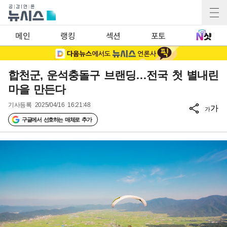
메인
랭킹
섹션
포토
합천군, 운석충돌구 브랜딩…전국 첫 별내린
마을 만든다
기사등록
2025/04/16 16:21:48
가
가
구글에서 선호하는 매체로 추가