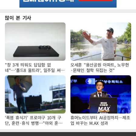
많이 본 기사
"창 3개 띄워도 답답함 없
오세훈 "용산공원 아파트, 노무현
네"…'폴드8 울트라', 일주일 써보
·문재인 철학 뒤집는 것"
니
'폭염 휴식기' 프로야구 10개 구
휴머노이드부터 AI공장까지…제조
단, 훈련·휴식 병행…"야외 훈련
업 바꾸는 M.AX 성과
해도 안전 최우선"