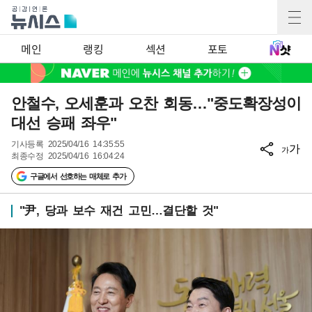
메인
랭킹
섹션
포토
안철수, 오세훈과 오찬 회동…"중도확장성이
대선 승패 좌우"
기사등록
2025/04/16 14:35:55
가
가
최종수정
2025/04/16 16:04:24
구글에서 선호하는 매체로 추가
"尹, 당과 보수 재건 고민…결단할 것"