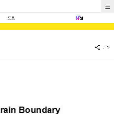
포토
가
가