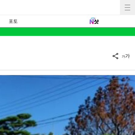
포토
가
가