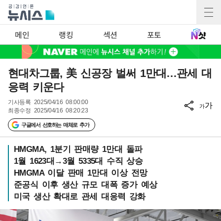
메인
랭킹
섹션
포토
현대차그룹, 美 신공장 벌써 1만대…관세 대
응력 키운다
기사등록
2025/04/16 08:00:00
가
가
최종수정
2025/04/16 08:20:23
구글에서 선호하는 매체로 추가
HMGMA, 1분기 판매량 1만대 돌파
1월 1623대→3월 5335대 수직 상승
HMGMA 이달 판매 1만대 이상 전망
준공식 이후 생산 규모 대폭 증가 예상
미국 생산 확대로 관세 대응력 강화