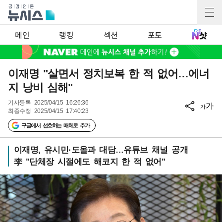
메인
랭킹
섹션
포토
이재명 "살면서 정치보복 한 적 없어…에너
지 낭비 심해"
기사등록
2025/04/15 16:26:36
가
가
최종수정
2025/04/15 17:40:23
구글에서 선호하는 매체로 추가
이재명, 유시민·도올과 대담…유튜브 채널 공개
李 "단체장 시절에도 해코지 한 적 없어"