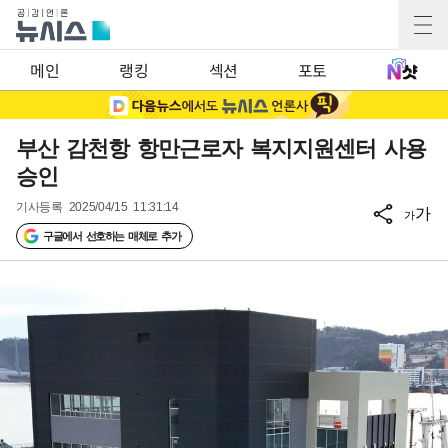
메인
랭킹
섹션
포토
부산 감천항 항만근로자 복지지원센터 사용
승인
기사등록
2025/04/15 11:31:14
가
가
구글에서 선호하는 매체로 추가