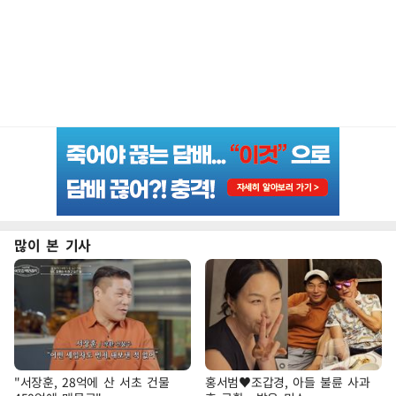
많이 본 기사
"서장훈, 28억에 산 서초 건물
홍서범♥조갑경, 아들 불륜 사과