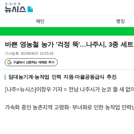
메인
랭킹
바쁜 영농철 농가 '걱정 뚝'…나주시, 3종 세
기사등록
2025/04/15 10:25:18
구글에서 선호하는 매체로 추가
임대농기계·농작업 인력 지원·마을공동급식 추진
[나주=뉴시스]이창우 기자 = 전남 나주시가 눈코 뜰 새 없
가속화 중인 농촌지역 고령화·부녀화로 인한 농작업 인력난