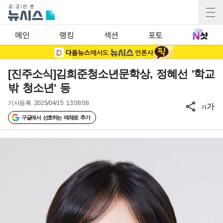
메인
랭킹
섹션
포토
[진주소식]김희준청소년문학상, 정혜선 '학교
밖 청소년' 등
기사등록
2025/04/15 13:08:08
가
가
구글에서 선호하는 매체로 추가