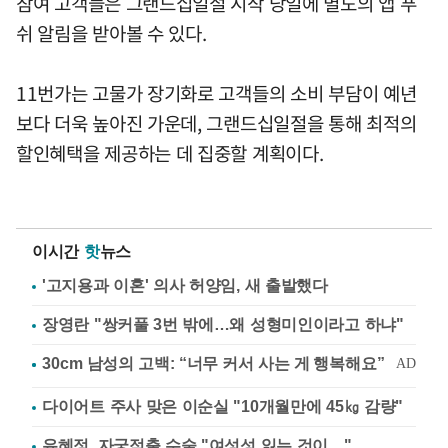
참여 고객들은 그랜드십일절 시작 당일에 별도의 앱 푸
쉬 알림을 받아볼 수 있다.
11번가는 고물가 장기화로 고객들의 소비 부담이 예년
보다 더욱 높아진 가운데, 그랜드십일절을 통해 최적의
할인혜택을 제공하는 데 집중할 계획이다.
이시간
핫
뉴스
'고지용과 이혼' 의사 허양임, 새 출발했다
장영란 "쌍커풀 3번 밖에…왜 성형미인이라고 하냐"
다이어트 주사 맞은 이순실 "10개월만에 45㎏ 감량"
유혜정, 자궁적출 수술 "여성성 잃는 것이…"