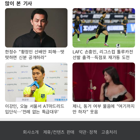
많이 본 기사
한정수 "황정민 선배만 피해…떳
LAFC 손흥민, 리그스컵 톨루카전
떳하면 신분 공개하라"
선발 출격…득점포 재가동 도전
이강인, 오늘 서울서 AT마드리드
제니, 동거 여부 물음에 "여기까지
입단식…'전례 없는 특급대우'
만 하자" 웃음
회사소개
제휴/컨텐츠 판매
약관·정책
고충처리