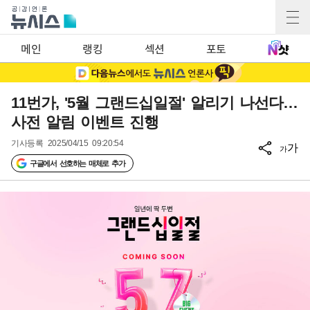
메인
랭킹
섹션
포토
11번가, '5월 그랜드십일절' 알리기 나선다…
사전 알림 이벤트 진행
기사등록
2025/04/15 09:20:54
가
가
구글에서 선호하는 매체로 추가