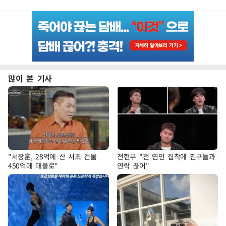
많이 본 기사
"서장훈, 28억에 산 서초 건물
전현무 "전 연인 집착에 친구들과
450억에 매물로"
연락 끊어"