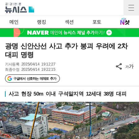
메인
랭킹
섹션
포토
광명 신안산선 사고 추가 붕괴 우려에 2차
대피 명령
기사등록
2025/04/14 19:12:27
가
가
최종수정
2025/04/14 19:22:15
구글에서 선호하는 매체로 추가
사고 현장 50m 이내 구석말지역 12세대 38명 대피