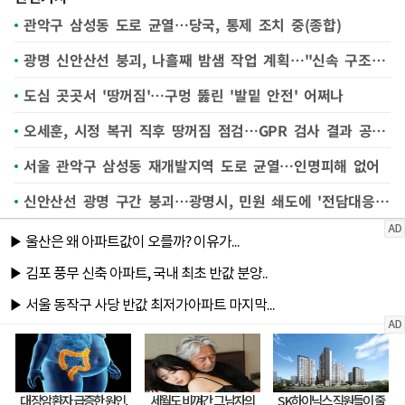
관악구 삼성동 도로 균열…당국, 통제 조치 중(종합)
광명 신안산선 붕괴, 나흘째 밤샘 작업 계획…"신속 구조 노력"
도심 곳곳서 '땅꺼짐'…구멍 뚫린 '발밑 안전' 어쩌나
오세훈, 시정 복귀 직후 땅꺼짐 점검…GPR 검사 결과 공개한다
서울 관악구 삼성동 재개발지역 도로 균열…인명피해 없어
신안산선 광명 구간 붕괴…광명시, 민원 쇄도에 '전담대응TF'